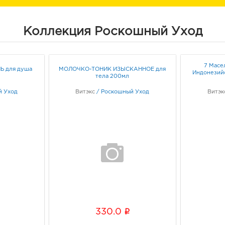
Коллекция Роскошный Уход
7 Масе
Ь для душа
МОЛОЧКО-ТОНИК ИЗЫСКАННОЕ для
Индонезий
тела 200мл
й Уход
Витэкс
/
Роскошный Уход
Витэк
i
330.0