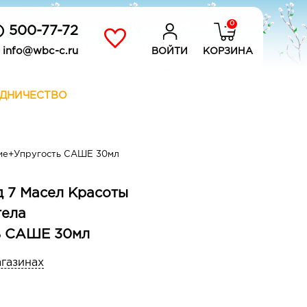
0
) 500-77-72
info@wbc-c.ru
ВОЙТИ
КОРЗИНА
ДНИЧЕСТВО
ние+Упругость САШЕ 30мл
 7 Масел Красоты
тела
ь САШЕ 30мл
агазинах