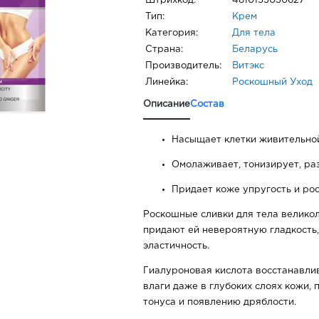
Штрихкод:
4810153030627
Тип:
Крем
Категория:
Для тела
Страна:
Беларусь
Производитель:
Витэкс
Линейка:
Роскошный Уход
Описание
Состав
Насыщает клетки живительно
Омолаживает, тонизирует, ра
Придает коже упругость и ро
Роскошные сливки для тела велико
придают ей невероятную гладкость
эластичность.
Гиалуроновая кислота восстанавли
влаги даже в глубоких слоях кожи, 
тонуса и появлению дряблости.