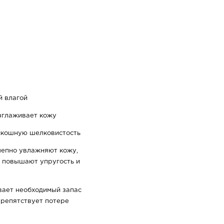
й влагой
зглаживает кожу
скошную шелковистость
лепно увлажняют кожу,
, повышают упругость и
вает необходимый запас
препятствует потере