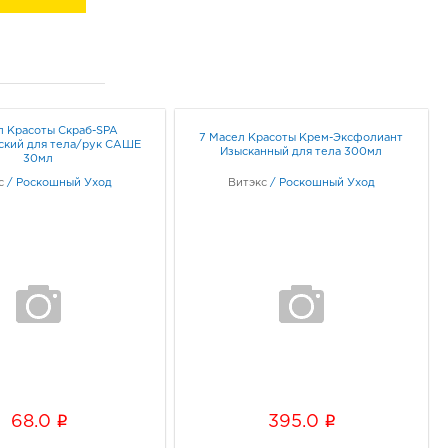
л Красоты Скраб-SPA
7 Масел Красоты Крем-Эксфолиант
ский для тела/рук САШЕ
Изысканный для тела 300мл
30мл
с
/
Роскошный Уход
Витэкс
/
Роскошный Уход
i
i
68.0
395.0