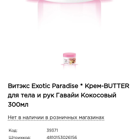
Витэкс Exotic Paradise * Крем-BUTTER
для тела и рук Гавайи Кокосовый
300мл
Нет в наличии в розничных магазинах
Код:
39371
Штрихкод:
4810153026156