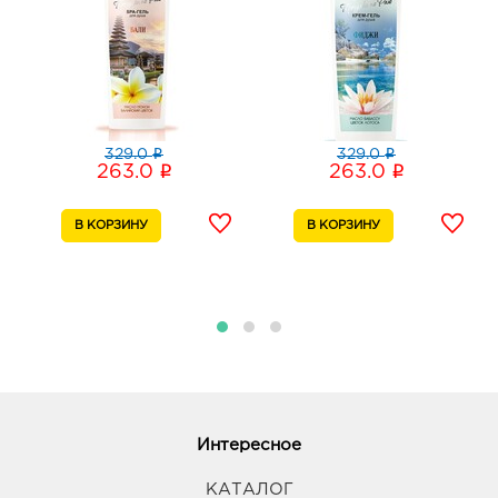
i
i
329.0
329.0
i
i
263.0
263.0
Интересное
КАТАЛОГ