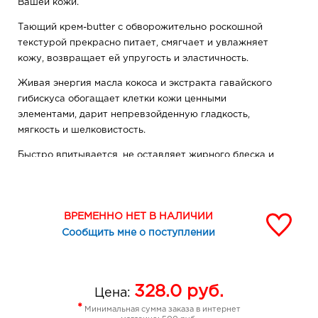
Вашей кожи.
Тающий крем-butter с обворожительно роскошной
текстурой прекрасно питает, смягчает и увлажняет
кожу, возвращает ей упругость и эластичность.
Живая энергия масла кокоса и экстракта гавайского
гибискуса обогащает клетки кожи ценными
элементами, дарит непревзойденную гладкость,
мягкость и шелковистость.
Быстро впитывается, не оставляет жирного блеска и
ощущения липкости.
Уход, которым Вы не перестаете наслаждаться каждый
день!
ВРЕМЕННО НЕТ В НАЛИЧИИ
Сообщить мне о поступлении
328.0
руб.
Цена:
*
Минимальная сумма заказа в интернет