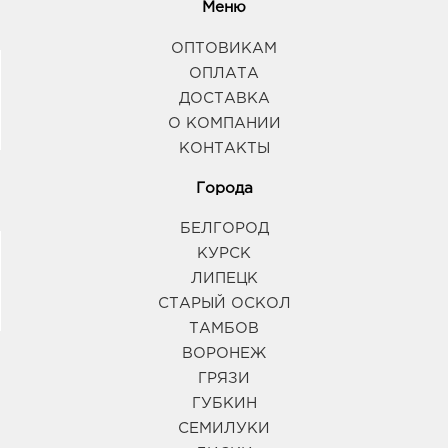
Меню
Для снятия усталости и напряжения в ногах нанесите
на них гель, нежно втирая его в кожу.
ОПТОВИКАМ
ОПЛАТА
ДОСТАВКА
О КОМПАНИИ
КОНТАКТЫ
Города
БЕЛГОРОД
КУРСК
ЛИПЕЦК
СТАРЫЙ ОСКОЛ
ТАМБОВ
ВОРОНЕЖ
ГРЯЗИ
ГУБКИН
СЕМИЛУКИ