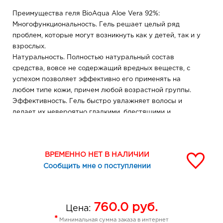
Преимущества геля BioAqua Aloe Vera 92%:
Многофункциональность. Гель решает целый ряд
проблем, которые могут возникнуть как у детей, так и у
взрослых.
Натуральность. Полностью натуральный состав
средства, вовсе не содержащий вредных веществ, с
успехом позволяет эффективно его применять на
любом типе кожи, причем любой возрастной группы.
Эффективность. Гель быстро увлажняет волосы и
делает их невероятно гладкими, блестящими и
шелковистыми. Увлажняет, успокаивает, защищает,
смягчает кожу и лечит последствия любых внешних
воздействий и процедур. Кожа становится нежной,
ВРЕМЕННО НЕТ В НАЛИЧИИ
бархатной и очень мягкой.
Сообщить мне о поступлении
Способ применения
Возможности по применению геля очень велики.
После бритья или эпиляции нужно нанести гель на
раздраженные участки кожи легкими массажными
760.0
руб.
Цена:
движениями до полного впитывания.
*
Минимальная сумма заказа в интернет
Для применения геля как уходового средства за кожей