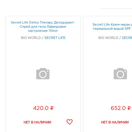
Secret Life Detox Therapy Дезодорант-
Secret Life Крем-экран 
Спрей для тела Лавандовое
термальной водой SPF 
настроение 110мл
BIO WORLD
/
SECRET LIFE
BIO WORLD
/
SECRE
i
i
420.0
652.0