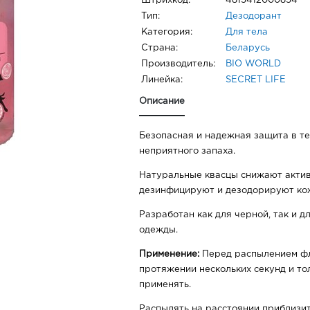
Штрихкод:
4815412000854
Тип:
Дезодорант
Категория:
Для тела
Страна:
Беларусь
Производитель:
BIO WORLD
Линейка:
SECRET LIFE
Описание
Безопасная и надежная защита в те
неприятного запаха.
Натуральные квасцы снижают актив
дезинфицируют и дезодорируют ко
Разработан как для черной, так и д
одежды.
Применение:
Перед распылением фл
протяжении нескольких секунд и то
применять.
Распылять на расстоянии приблизит