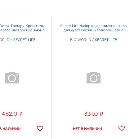
e Detox Therapy Крем-гель
Secret Life Набор для депиляции тела
озовое настроение 445мл
для чувств кожи 12полосок+1саше
WORLD
/
SECRET LIFE
BIO WORLD
/
SECRET LIFE
i
i
482.0
331.0