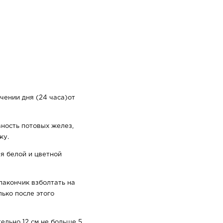
чении дня (24 часа)от
ность потовых желез,
жу.
ля белой и цветной
акончик взболтать на
лько после этого
ельно 12 см не больше 5