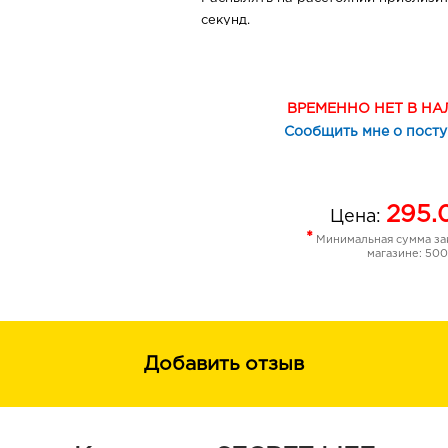
секунд.
*
Состав (INCI): *
Aqua, Aluminium Pot
Polysorbate 20, Glycerin, Propilene Glyc
Extract, Allantoin, Zinc PCA, Parfum,
ВРЕМЕННО НЕТ В Н
Nitropropane-1,3-Diol, Citronellol, Linal
Сообщить мне о пост
Isomethyl Ionone, Limonene.
295.
Цена:
*
Минимальная сумма зак
магазине: 500
Добавить отзыв