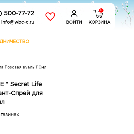
0
) 500-77-72
info@wbc-c.ru
ВОЙТИ
КОРЗИНА
ДНИЧЕСТВО
ла Розовая вуаль 110мл
* Secret Life
ант-Спрей для
мл
агазинах