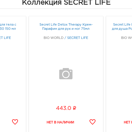
Коллекция SECRET LIFE
для тела с
Secret Life Detox Therapy Крем-
Secret Lif
30 150 мл
Парафин для рук и ног 75мл
для душа Р
T LIFE
BIO WORLD
/
SECRET LIFE
BIO 
i
443.0