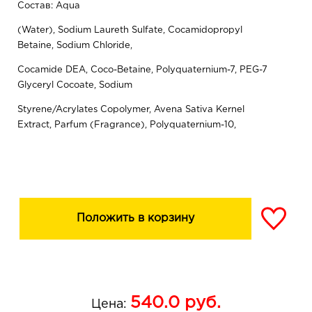
Состав: Aqua
(Water), Sodium Laureth Sulfate, Cocamidopropyl
Betaine, Sodium Chloride,
Cocamide DEA, Coco-Betaine, Polyquaternium-7, PEG-7
Glyceryl Cocoate, Sodium
Styrene/Acrylates Copolymer, Avena Sativa Kernel
Extract, Parfum (Fragrance), Polyquaternium-10,
Disodium EDTA, Benzyl Alcohol,
Methylchloroisothiazolinone,
Methylisothiazolinone, Citric Acid
Положить в корзину
540.0
руб.
Цена: