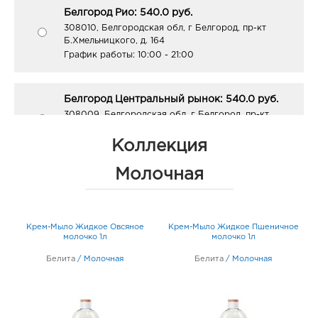
Белгород Рио: 540.0 руб.
308010, Белгородская обл, г Белгород, пр-кт
Б.Хмельницкого, д. 164
График работы:
10:00 - 21:00
Белгород Центральный рынок: 540.0 руб.
308009, Белгородская обл, г Белгород, пр-кт
Белгородский, д. 93
График работы:
9:00 - 21:00
Коллекция
Молочная
Белгород Линия-1: 540.0 руб.
308033, Белгородская обл, г Белгород, ул
Королева, д. 9а
Крем-Мыло Жидкое Овсяное
Крем-Мыло Жидкое Пшеничное
График работы:
10:00 - 21:00
молочко 1л
молочко 1л
Белита
/
Молочная
Белита
/
Молочная
Белгород ЦУМ: 540.0 руб.
308009, Белгородская обл, г Белгород, ул Попова,
д. 36
График работы:
10:00 - 20:00