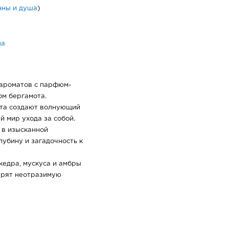
нны и душа
)
ла
 ароматов с парфюм-
ом бергамота.
та создают волнующий
й мир ухода за собой.
 в изысканной
лубину и загадочность к
кедра, мускуса и амбры
арят неотразимую