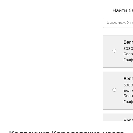
Найти б
Белг
3080
Белго
Граф
Белг
3080
Белг
Белг
Граф
Белг
руб.