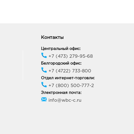
ород, ул Королева, д. 9а
ик работы:
10:00 - 21:00
онеж Тенистый: руб.
70, Воронежская обл, г
Контакты
неж, ул Тепличная, д. 4а
ик работы:
9:00 - 21:00
Центральный офис:
+7 (473) 279-95-68
Белгородский офис:
онеж Космос: руб.
+7 (4722) 733-800
38, Воронежская обл, г
неж, ул Космонавтов, дом
Отдел интернет-торговли:
+7 (800) 500-777-2
ик работы:
10:00 - 20:00
Электронная почта:
info@wbc-c.ru
онеж МП: руб.
05, Воронежская обл, г
неж, пр-кт Московский, д.
ик работы:
10:00 - 22:00