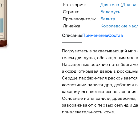
Категория:
Для тела
(
Для ва
Страна:
Беларусь
Производитель:
Белита
Линейка:
Королевские мас
Описание
Применение
Состав
Погрузитесь в захватывающий мир
гелем для душа, обогащенным масл
Насыщенные верхние ноты бергамо
аккорд, открывая дверь в роскошны
Сердце парфюм-геля раскрывается
композиции палисандра, добавляя г
каждому мгновению использования.
Основные ноты ванили, древесины, 
завораживают с первых секунд и д
привлекательность коже.