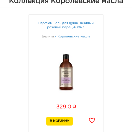
Коллекция Королевские масла
3080
Белг
Б.Хм
Граф
Парфюм-Гель для душа Ваниль и
розовый перец 400мл
Бел
Белита
/
Королевские масла
рыно
3080
Белг
д. 93
Граф
Белг
3080
Белг
Б.Хм
i
329.0
Граф
Белг
3080