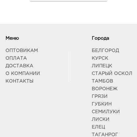
Белг
Граф
Вор
3940
Меню
Города
Воро
Граф
ОПТОВИКАМ
БЕЛГОРОД
ОПЛАТА
КУРСК
ДОСТАВКА
ЛИПЕЦК
Вор
О КОМПАНИИ
СТАРЫЙ ОСКОЛ
3940
Воро
КОНТАКТЫ
ТАМБОВ
17Б
ВОРОНЕЖ
Граф
ГРЯЗИ
ГУБКИН
Вор
СЕМИЛУКИ
3940
ЛИСКИ
Воро
ЕЛЕЦ
129/1
ТАГАНРОГ
Граф