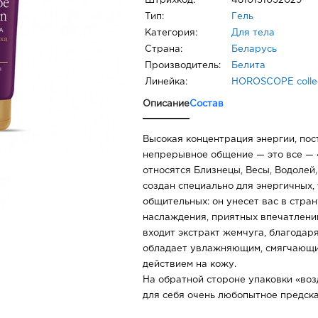
Штрихкод:
4810151032029
Тип:
Гель
Категория:
Для тела
Страна:
Беларусь
Производитель:
Белита
Линейка:
HOROSCOPE collec
Описание
Состав
Высокая концентрация энергии, по
непрерывное общение — это все — «
относятся Близнецы, Весы, Водолей,
создан специально для энергичных,
общительных: он унесет вас в стра
наслаждения, приятных впечатлений 
входит экстракт жемчуга, благодар
обладает увлажняющим, смягчающ
действием на кожу.
На обратной стороне упаковки «во
для себя очень любопытное предск