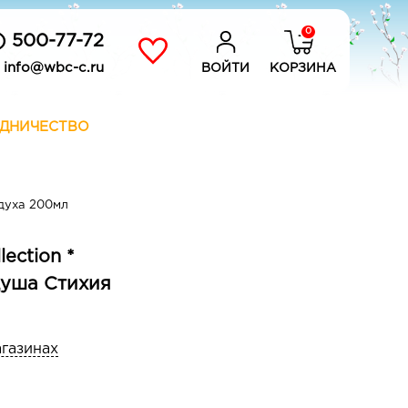
0
) 500-77-72
info@wbc-c.ru
ВОЙТИ
КОРЗИНА
ДНИЧЕСТВО
духа 200мл
ection *
уша Стихия
агазинах