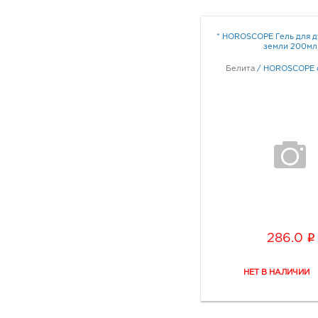
* HOROSCOPE Гель для д
земли 200мл
Белита
/
HOROSCOPE c
i
286.0