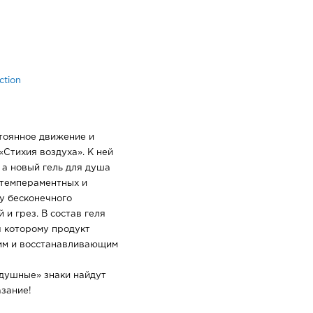
tion
стоянное движение и
Стихия воздуха». К ней
 а новый гель для душа
 темпераментных и
ну бесконечного
и грез. В состав геля
я которому продукт
им и восстанавливающим
здушные» знаки найдут
азание!