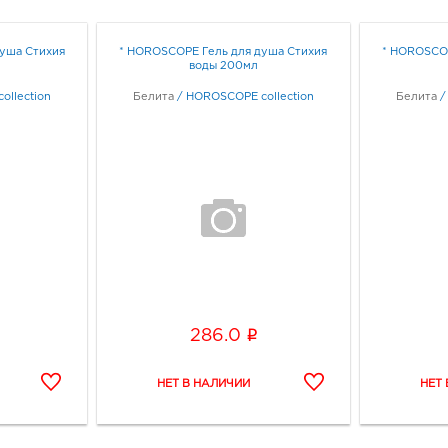
уша Стихия
* HOROSCOPE Гель для душа Стихия
* HOROSCOP
воды 200мл
ollection
Белита
/
HOROSCOPE collection
Белита
i
286.0