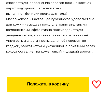
способствует пополнению запасов влаги в клетках
дарит ощущение шелковой кожи
выполняет функции крема для тела!
Масло кокоса – настоящее гурманское удовольствие
для кожи - насыщает кожу ультрапитательными
компонентами, эффективно противодействует
увяданию кожи, восстанавливает и сохраняет её
упругость и эластичность, делая её невероятно
гладкой, бархатистой и ухоженной, а приятный запах
кокоса оставляет на коже тонкий и сладкий аромат.
Экстракт кокоса – обогащает кожу витаминами,
протеинами и аминокислотами, задерживает влагу
путем сохранения её в структуре клеток, смягчает
кожу и тонизирует её.
Положить в корзину
Аллантоин – спасатель для кожи – способствует
уменьшению шелушения, снимает раздражение и
покраснение, успокаивает кожу и восстанавливает её
после негативного влияния внешних раздражителей:
солнца, ветра, мороза.