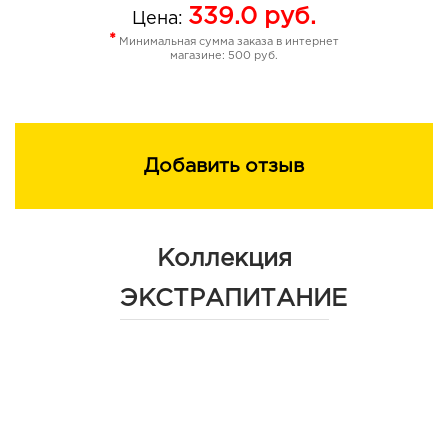
339.0
руб.
Цена:
После применения крема не требуется
*
Минимальная сумма заказа в интернет
дополнительного использования уходовых средств для
магазине: 500 руб.
тела.
Добавить отзыв
Коллекция
ЭКСТРАПИТАНИЕ