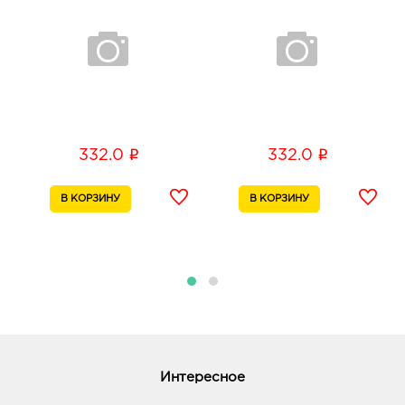
i
i
332.0
332.0
Интересное