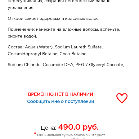
пересушивая их, сохраняя естественный баланс
увлажнения.
Открой секрет здоровых и красивых волос!
Применение: нанесите на влажные волосы, вспеньте,
смойте водой.
Состав: Aqua (Water), Sodium Laureth Sulfate,
Cocamidopropyl Betaine, Coco-Betaine,
Sodium Chloride, Cocamide DEA, PEG-7 Glyceryl Cocoate,
Polyquaternium-11,
Glycerin, Inonotus Obliquus (Mushroom) Extract, Parfum
(Fragrance),
ВРЕМЕННО НЕТ В НАЛИЧИИ
Polyquaternium-10, Disodium EDTA, Benzyl Alcohol,
Сообщить мне о поступлении
Methylchloroisothiazolinone,
Methylisothiazolinone, Citric Acid, Linalool, Hexyl Cinnamal
490.0
руб.
Цена:
*
Минимальная сумма заказа в интернет