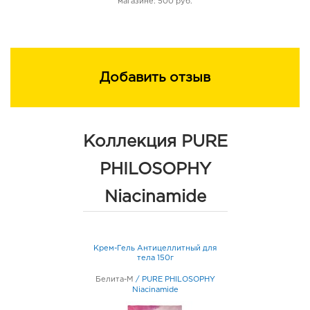
магазине: 500 руб.
Время проявления загара составляет 2-4 часа.
Используйте 1-2 раза в неделю.
Состав: AQUA (WATER), GLYCERIN, GLYCERYL
Добавить отзыв
STEARATE, CAPRYLIC/CAPRIC TRIGLYCERIDE, CETYL
ALCOHOL, ISOSTEARYL ISOSTEARATE,
DIHYDROXYACETONE, BUTYROSPERMUM PARKII (SHEA)
BUTTER, DIISOPROPYL ADIPATE, DIMETHICONE,
Коллекция PURE
DIMETHICONOL, STEARETH-2, SORBITAN LAURATE,
POLYGLYCERL-4 LAURATE, DILAURYL CITRATE,
PHILOSOPHY
NIACINAMIDE, XYLITYLGLUCOSIDE, ANHYDROXYLITOL,
XYLITOL, PANAX GINSENG ROOT EXTRACT,
Niacinamide
HYDROXYETHYLCELLULOSE, SODIUM CHLORIDE, CITRIC
ACID, METHYLPARABEN, PROPYLPARABEN, PARFUM
(FRAGRANCE), 2-BROMO-2-NITROPROPANE-1,3-DIOL,
Крем-Гель Антицеллитный для
SODIUM POLYACRYLATE, HYDROGENATED
тела 150г
POLYDECENE, TRIDECETH-6, CI 77491, SYNTHETIC
Белита-М
/
PURE PHILOSOPHY
FLUORPHLOGOPITE, POLYETHYLENE TEREPHTHALATE,
Niacinamide
EPOXY COPOLYMER, CI 77491, CI 77492, ALUMINIUM.