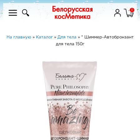
0
На главную
»
Каталог
»
Для тела
»
* Шиммер-Автобронзант
для тела 150г