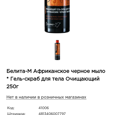
Белита-М Африканское черное мыло
* Гель-скраб для тела Очищающий
250г
Нет в наличии в розничных магазинах
Код:
41006
Штрихкод:
4813406007797