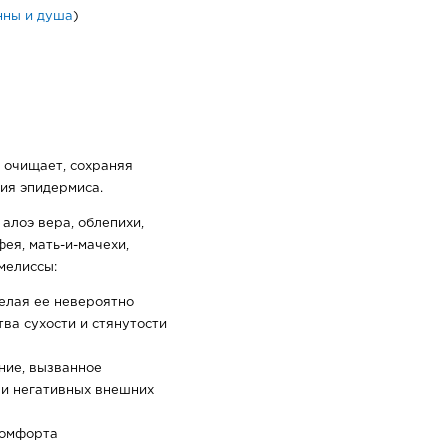
нны и душа
)
 очищает, сохраняя
ия эпидермиса.
алоэ вера, облепихи,
ея, мать-и-мачехи,
мелиссы:
елая ее невероятно
тва сухости и стянутости
ние, вызванное
и негативных внешних
комфорта