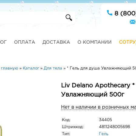
8 (800
ОГ
ОПЛАТА
ДОСТАВКА
О КОМПАНИИ
СОТРУ
 главную
»
Каталог
»
Для тела
»
* Гель для душа Увлажняющий 5
Liv Delano Apothecary 
Увлажняющий 500г
Нет в наличии в розничных м
Код:
34405
Штрихкод:
4811248005698
Тип:
Гель