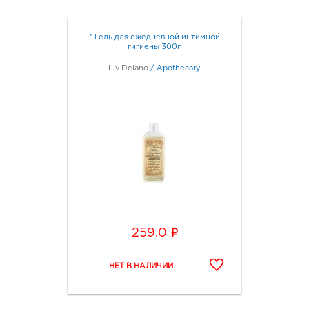
* Гель для ежедневной интимной
гигиены 300г
Liv Delano
/
Apothecary
i
259.0