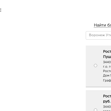
:
Найти б
Рос
Пушк
3440
г.о. 
Рост
Дом 
Граф
Рос
руб.
34401