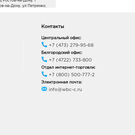
д Ростов-на-Дону, г
ов-на-Дону, ул Петренко,
ие 1
ик работы:
10:00 - 22:00
Контакты
нрог Лето: руб.
Центральный офис:
3, Ростовская область, г.о.
+7 (473) 279-95-68
д Таганрог, г Таганрог, ул
Белгородский офис:
анова, Здание 11
ик работы:
10:00 - 21:00
+7 (4722) 733-800
Отдел интернет-торговли:
+7 (800) 500-777-2
Электронная почта:
info@wbc-c.ru
У