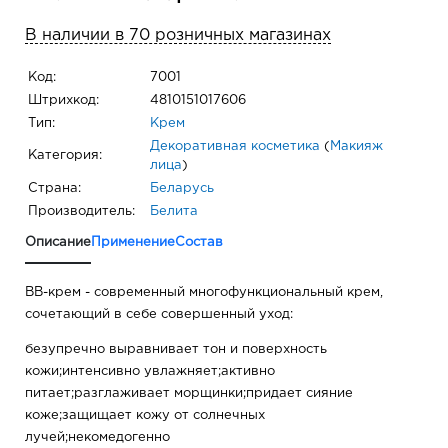
В наличии в 70 розничных магазинах
Код:
7001
Штрихкод:
4810151017606
Тип:
Крем
Декоративная косметика
(
Макияж
Категория:
лица
)
Страна:
Беларусь
Производитель:
Белита
Описание
Применение
Состав
BB-крем - современный многофункциональный крем,
сочетающий в себе совершенный уход:
безупречно выравнивает тон и поверхность
кожи;интенсивно увлажняет;активно
питает;разглаживает морщинки;придает сияние
коже;защищает кожу от солнечных
лучей;некомедогенно