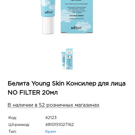
Белита Young Skin Консилер для лица
NO FILTER 20мл
В наличии в 52 розничных магазинах
Код:
42123
Штрихкод:
4810151027162
Тип:
Крем