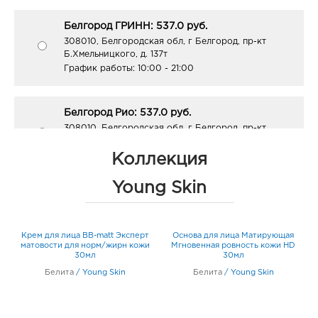
Белгород ГРИНН: 537.0 руб.
308010, Белгородская обл, г Белгород, пр-кт
Б.Хмельницкого, д. 137т
График работы:
10:00 - 21:00
Белгород Рио: 537.0 руб.
308010, Белгородская обл, г Белгород, пр-кт
Б.Хмельницкого, д. 164
График работы:
10:00 - 21:00
Коллекция
Young Skin
Белгород Линия-1: 537.0 руб.
308033, Белгородская обл, г Белгород, ул
Королева, д. 9а
Крем для лица ВВ-matt Эксперт
Основа для лица Матирующая
В
График работы:
10:00 - 21:00
op
матовости для норм/жирн кожи
Мгновенная ровность кожи HD
30мл
30мл
Белита
/
Young Skin
Белита
/
Young Skin
Белгород ост-ка Стадион: 537.0 руб.
308009, Белгородская обл, г Белгород, пр-кт
Б.Хмельницкого, соор. 50б