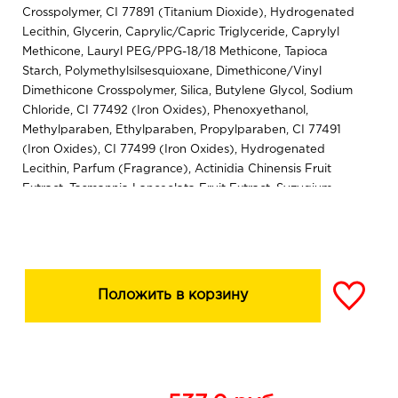
Crosspolymer, CI 77891 (Titanium Dioxide), Hydrogenated
Lecithin, Glycerin, Caprylic/Capric Triglyceride, Caprylyl
Methicone, Lauryl PEG/PPG-18/18 Methicone, Tapioca
Starch, Polymethylsilsesquioxane, Dimethicone/Vinyl
Dimethicone Crosspolymer, Silica, Butylene Glycol, Sodium
Chloride, CI 77492 (Iron Oxides), Phenoxyethanol,
Methylparaben, Ethylparaben, Propylparaben, CI 77491
(Iron Oxides), CI 77499 (Iron Oxides), Hydrogenated
Lecithin, Parfum (Fragrance), Actinidia Chinensis Fruit
Extract, Tasmannia Lanceolata Fruit Extract, Syzygium
Leuhmanii Fruit Extract, Kunzea Pomifera Fruit Extract, 2-
Bromo-2-Nitropropane-1,3-Diol, Sodium Hydroxide,
Butylphenyl Methylpropional, Linalool
Положить в корзину